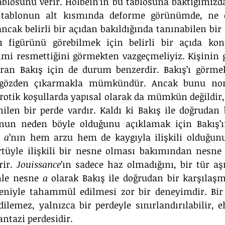
tablosunu verir. Holbein’in bu tablosuna baktığımızda,
a tablonun alt kısmında deforme görünümde, ne 
cak belirli bir açıdan bakıldığında tanınabilen bir k
sı figürünü görebilmek için belirli bir açıda ko
imi resmettiğini görmekten vazgeçmeliyiz. Kişinin g
uran Bakış için de durum benzerdir. Bakış’ı görmek
gözden çıkarmakla mümkündür. Ancak bunu norm
rotik koşullarda yapısal olarak da mümkün değildir,
ilen bir perde vardır. Kaldı ki Bakış ile doğrudan 
Bunun neden böyle olduğunu açıklamak için Bakış’
 
a
’nın hem arzu hem de kaygıyla ilişkili olduğunu
rtüyle ilişkili bir nesne olması bakımından nesne
rir. 
Jouissance
’ın sadece haz olmadığını, bir tür aşı
nle nesne 
a
eniyle tahammül edilmesi zor bir deneyimdir. Bir 
lemez, yalnızca bir perdeyle sınırlandırılabilir, ehli
antazi perdesidir.