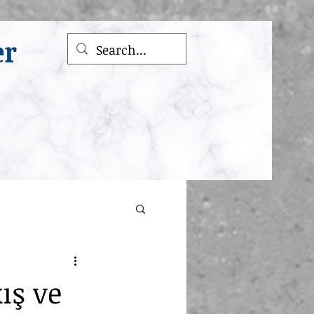
er
ış ve