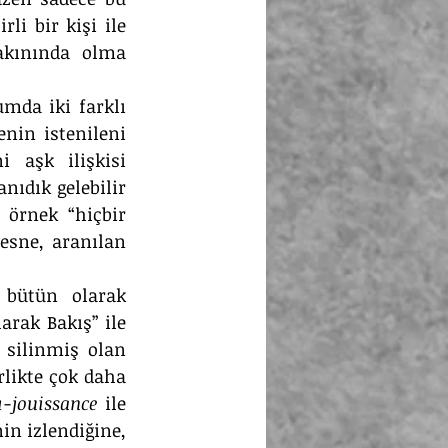
i bir kişi ile 
akınında olma 
umda iki farklı 
nin istenileni 
aşk ilişkisi 
ıdık gelebilir 
örnek “hiçbir 
sne, aranılan 
 bütün olarak 
larak Bakış” ile 
 silinmiş olan 
likte çok daha 
ı-jouissance
 ile 
in izlendiğine, 