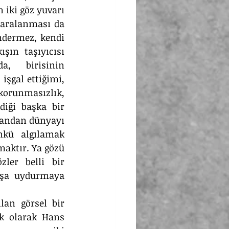
 iki göz yuvarı 
 aralanması da 
ndermez, kendi 
ın taşıyıcısı 
, birisinin 
şgal ettiğimi, 
orunmasızlık, 
diği başka bir 
yandan dünyayı 
kü algılamak 
aktır. Ya gözü 
ler belli bir 
ışa uydurmaya 
an görsel bir 
k olarak Hans 