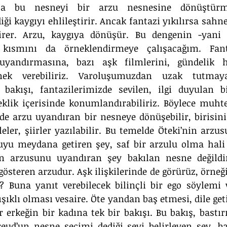
ıyla bu nesneyi bir arzu nesnesine dönüştürm
ği kaygıyı ehlileştirir. Ancak fantazi yıkılırsa sahne
girer. Arzu, kaygıya dönüşür. Bu dengenin -yani 
 kısmını da örneklendirmeye çalışacağım. Fanta
yandırmasına, bazı aşk filmlerini, gündelik ha
nek verebiliriz. Varoluşumuzdan uzak tutmaya 
 bakışı, fantazilerimizde sevilen, ilgi duyulan bi
çeklik içerisinde konumlandırabiliriz. Böylece muht
ide arzu uyandıran bir nesneye dönüşebilir, birisinin
leler, şiirler yazılabilir. Bu temelde Öteki’nin arzusu i
yu meydana getiren şey, saf bir arzulu olma hali o
n arzusunu uyandıran şey bakılan nesne değildir
österen arzudur. Aşk ilişkilerinde de görürüz, örneğin
? Buna yanıt verebilecek bilinçli bir ego söylemi v
akışıklı olması vesaire. Öte yandan baş etmesi, dile geti
r erkeğin bir kadına tek bir bakışı. Bu bakış, bastır
Freud’un nesne seçimi dediği şeyi belirleyen şey, b