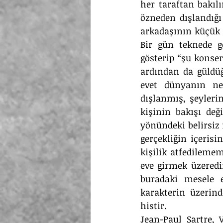
her taraftan bakılı
özneden dışlandığı
arkadaşının küçük 
Bir gün teknede g
gösterip “şu konse
ardından da güldüğ
evet dünyanın ne
dışlanmış, şeylerin
kişinin bakışı deği
yönündeki belirsiz 
gerçekliğin içerisi
kişilik atfedilemem
eve girmek üzeredir
buradaki mesele e
karakterin üzerind
histir.
Jean-Paul Sartre, 