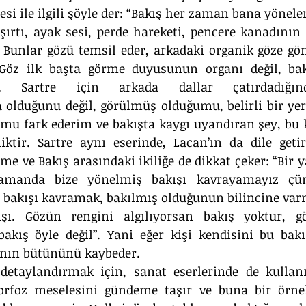
si ile ilgili şöyle der: “Bakış her zaman bana yönelen
ışırtı, ayak sesi, perde hareketi, pencere kanadının
r. Bunlar gözü temsil eder, arkadaki organik göze gö
Göz ilk başta görme duyusunun organı değil, bakış
”. Sartre için arkada dallar çatırdadığında
lduğunu değil, görülmüş olduğumu, belirli bir yer i
u fark ederim ve bakışta kaygı uyandıran şey, bu k
iktir. Sartre aynı eserinde, Lacan’ın da dile getir
e ve Bakış arasındaki ikiliğe de dikkat çeker: “Bir 
zamanda bize yönelmiş bakışı kavrayamayız çün
 bakışı kavramak, bakılmış olduğunun bilincine varm
şı. Gözün rengini algılıyorsan bakış yoktur, göz
akış öyle değil”. Yani eğer kişi kendisini bu bak
lanın bütününü kaybeder.
etaylandırmak için, sanat eserlerinde de kullanıl
rfoz meselesini gündeme taşır ve buna bir örne