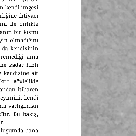
n kendi imgesi 
iğine ihtiyacı 
 ile birlikte 
anın bir kısmı 
in olmadığını 
 da kendisinin 
öremediği ama 
ne kadar hızlı 
 kendisine ait 
ır. Böylelikle 
andan itibaren 
eyimini, kendi 
di varlığından 
”tır. Bu bakış, 
r.
oluşumda bana 