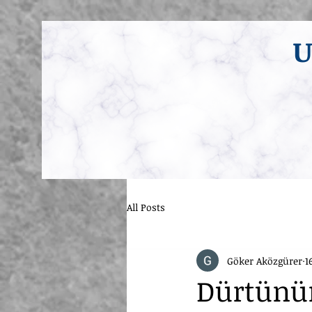
U
All Posts
Göker Aközgürer
1
Dürtünün