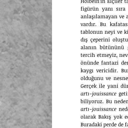
Holbein’in Elçiler 
figürün yanı sır
anlaşılamayan ve an
vardır. Bu kafata
tablonun neyi ve k
dış çeperini oluşt
alanın bütününü 
tercih etmeyiz, nev
önünde fantazi den
kaygı vericidir. 
olduğunu ve nesne
Gerçek ile yani dü
artı-jouissance
 geti
biliyoruz. Bu nede
artı-jouissance
 ned
olarak Bakış yok edi
Buradaki perde de f