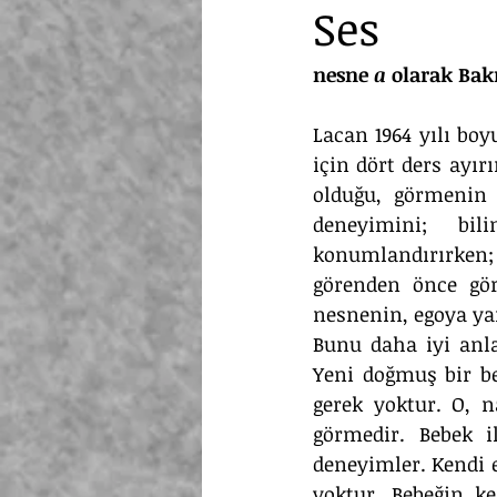
Ses
nesne 
a
 olarak Bak
Lacan 1964 yılı boy
için dört ders ayır
olduğu, görmenin 
deneyimini; bil
konumlandırırken;
görenden önce görü
nesnenin, egoya yan
Bunu daha iyi anla
Yeni doğmuş bir be
gerek yoktur. O, n
görmedir. Bebek i
deneyimler. Kendi e
yoktur. Bebeğin ke