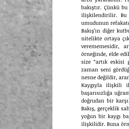
bakıştır. Çünkü bu 
ilişkilendirilir.
umudunun refakatçi
Bakış’ın diğer kutbu
nitelikte ortaya çı
verememesidir, ar
örneğinde, elde edi
size “artık eskisi
zaman seni gördüğ
nesne değildir, ar
Kaygıyla ilişkili
başarısızlığa uğra
doğrudan bir karşı
Bakış, gerçeklik sa
yoğun bir kaygı ba
ilişkilidir. Buna ör