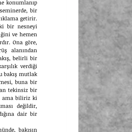
ine konumlanıp 
seminerde, bir 
klama getirir. 
i bir nesneyi 
ğini ve hemen 
dır. Ona göre, 
üş alanından 
ş, belirli bir 
rşılık verdiği 
bu bakış mutlak 
mesi, buna bir 
n tekinsiz bir 
ama biliriz ki 
ası değildir, 
ığına dair bir 
münde, bakışın 