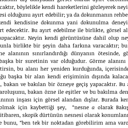
caktır, böylelikle kendi hareketlerini gözleyerek neyi
si olduğunu ayırt edebilir; ya da dokunmanın rehberl
e kendi kendisine dokunma yani dokunulma deneyimi
t edecektir. Bu ayırt edebilme ile birlikte, görsel al
kopacaktır. Neyin kendi görüntüsüne dahil olup ney
unla birlikte bir şeyin daha farkına varacaktır; bu
e alanının sınırlandırdığı dünyanın ötesinde, g
 başka bir suretinin var olduğudur. Görme alanını 
ttirsin, bu alanı her yeniden kurduğunda, içerisinde
ğu başka bir alan kendi erişiminin dışında kalacakt
, bakan ve bakılan bir özneye geçiş yapacaktır. Bu 
aroluşunu, bakan özne ile eşitler ve bu bakılma den
anının inşası için görsel alandan dışlar. Burada ken
 olmak için kaybettiği şey,  “nesne 
a
 olarak Bakış
 itibaren, skopik dürtünün nesnesi olarak konumlanı
de bunu, “ben tek bir noktadan görebilirim ama var