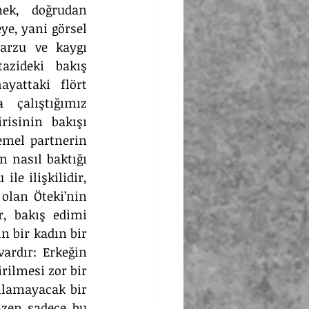
ek, doğrudan 
ye, yani görsel 
arzu ve kaygı 
zideki bakış 
yattaki flört 
çalıştığımız 
risinin bakışı 
emel partnerin 
 nasıl baktığı 
le ilişkilidir, 
lan Öteki’nin 
, bakış edimi 
 bir kadın bir 
ardır: Erkeğin 
rilmesi zor bir 
ılamayacak bir 
azen sadece bu 