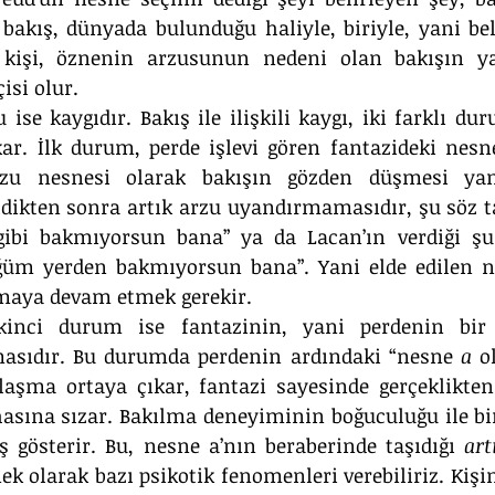
bakış, dünyada bulunduğu haliyle, biriyle, yani belirl
 Bu kişi, öznenin arzusunun nedeni olan bakışın y
si olur.
 ise kaygıdır. Bakış ile ilişkili kaygı, iki farklı dur
kar. İlk durum, perde işlevi gören fantazideki nesne
zu nesnesi olarak bakışın gözden düşmesi yani 
ldikten sonra artık arzu uyandırmamasıdır, şu söz tan
 gibi bakmıyorsun bana” ya da Lacan’ın verdiği şu 
üm yerden bakmıyorsun bana”. Yani elde edilen ne
amaya devam etmek gerekir.
 ikinci durum ise fantazinin, yani perdenin bir
masıdır. Bu durumda perdenin ardındaki “nesne 
a
 o
laşma ortaya çıkar, fantazi sayesinde gerçeklikten
hasına sızar. Bakılma deneyiminin boğuculuğu ile bir
ş gösterir. Bu, nesne a’nın beraberinde taşıdığı 
art
nek olarak bazı psikotik fenomenleri verebiliriz. Kişin