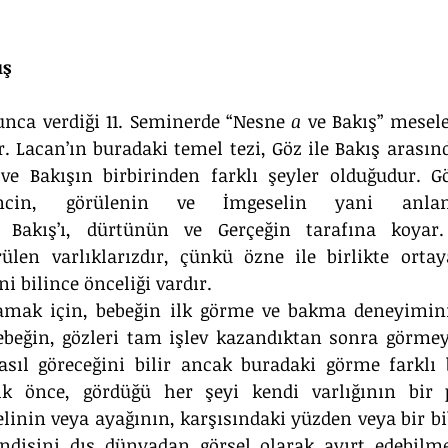
ış
unca verdiği 11. Seminerde “Nesne 
a
 ve Bakış” mesele
ır. Lacan’ın buradaki temel tezi, Göz ile Bakış arasın
ve Bakışın birbirinden farklı şeyler olduğudur. G
incin, görülenin ve İmgeselin yani anlam
 Bakış’ı, dürtünün ve Gerçeğin tarafına koyar.
len varlıklarızdır, çünkü özne ile birlikte ortay
i bilince önceliği vardır.
mak için, bebeğin ilk görme ve bakma deneyimini el
beğin, gözleri tam işlev kazandıktan sonra görmey
asıl göreceğini bilir ancak buradaki görme farklı 
lk önce, gördüğü her şeyi kendi varlığının bir p
linin veya ayağının, karşısındaki yüzden veya bir bi
ndisini dış dünyadan görsel olarak ayırt edebilmes