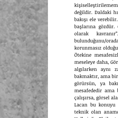
kişiselleştirilememe
değildir. Daldaki h
bakışı ele verebili
başlarına gözdür. 
olarak kavranır
bulunduğunu/orada o
korunmasız olduğum
Ötekine mesafesizl
meseleye daha, Görm
algılarken aynı 
bakmaktır, ama bir
görürsün, ya bakı
mesafededir ama b
çalışırsa, görsel a
Lacan bu konuyu d
teknik olan anamo