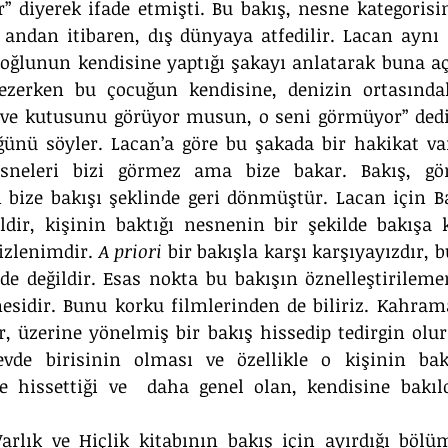
r” diyerek ifade etmişti. Bu bakış, nesne kategoris
 andan itibaren, dış dünyaya atfedilir. Lacan aynı 
oğlunun kendisine yaptığı şakayı anlatarak buna açı
ezerken bu çocuğun kendisine, denizin ortasındak
rve kutusunu görüyor musun, o seni görmüyor” dedi
ünü söyler. Lacan’a göre bu şakada bir hakikat var
sneleri bizi görmez ama bize bakar. Bakış, gör
 bize bakışı şeklinde geri dönmüştür. Lacan için Bakı
ldir, kişinin baktığı nesnenin bir şekilde bakışa ka
izlenimdir. 
A priori
 bir bakışla karşı karşıyayızdır, 
nde değildir. Esas nokta bu bakışın öznelleştirileme
esidir. Bunu korku filmlerinden de biliriz. Kahrama
, üzerine yönelmiş bir bakış hissedip tedirgin olur 
vde birisinin olması ve özellikle o kişinin bakm
e hissettiği ve  daha genel olan, kendisine bakıld
Varlık ve Hiçlik kitabının bakış için ayırdığı bölü