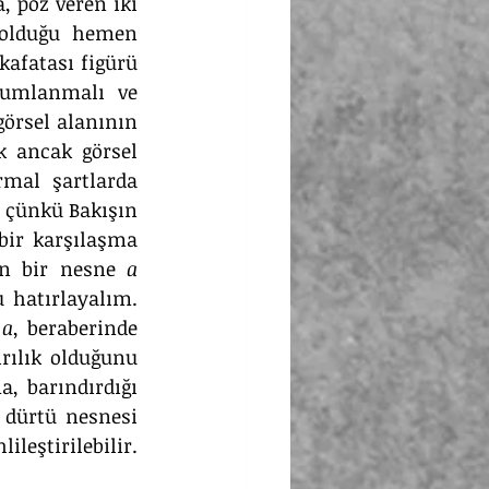
 poz veren iki 
olduğu hemen 
afatası figürü 
numlanmalı ve 
örsel alanının 
 ancak görsel 
al şartlarda 
 çünkü Bakışın 
bir karşılaşma 
ın bir nesne 
a
 hatırlayalım. 
 
a
, beraberinde 
rılık olduğunu 
 olarak Bakış ile doğrudan bir karşılaşma, barındırdığı 
dürtü nesnesi 
leştirilebilir. 