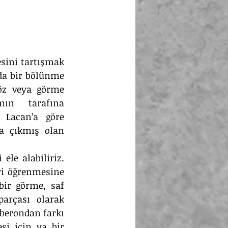
sini tartışmak 
da bir bölünme 
öz veya görme 
ın tarafına 
 Lacan’a göre 
a çıkmış olan 
e alabiliriz. 
i öğrenmesine 
bir görme, saf 
arçası olarak 
berondan farkı 
i için ya bir 