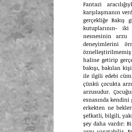
Fantazi aracılığ
karşılaşmanın verdi
gerçekliğe Bakış 
kutuplarının- iki
nesnesinin arzu u
deneyimlerini ör
öznelleştirilmemiş
haline getirip ger
bakışı, bakılan kiş
ile ilgili edebi cüm
çünkü çocukta arzu
arzusudur. Çocuğu
esnasında kendini g
erkekten ne bekler
şefkatli, bilgili, y
şey daha vardır: Bi
arzu yaratabilir. 