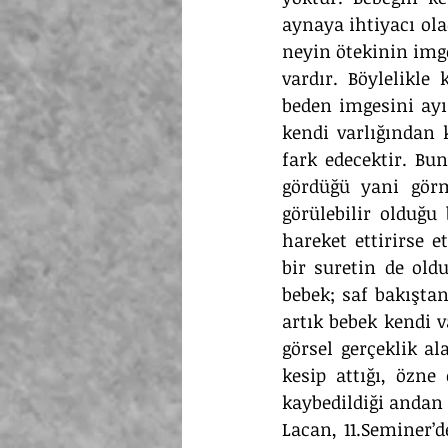
aynaya ihtiyacı ola
neyin ötekinin imge
vardır. Böylelikl
beden imgesini ayır
kendi varlığından 
fark edecektir. Bun
gördüğü yani görm
görülebilir olduğu
hareket ettirirse e
bir suretin de oldu
bebek; saf bakıştan
artık bebek kendi v
görsel gerçeklik al
kesip attığı, özne
kaybedildiği andan
Lacan, 11.Seminer’